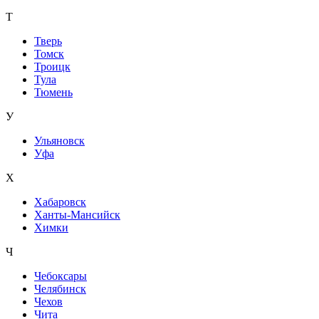
Т
Тверь
Томск
Троицк
Тула
Тюмень
У
Ульяновск
Уфа
Х
Хабаровск
Ханты-Мансийск
Химки
Ч
Чебоксары
Челябинск
Чехов
Чита