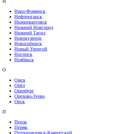
Н
Наро-Фоминск
Нефтеюганск
Нижневартовск
Нижний Новгород
Нижний Тагил
Новокузнецк
Новосибирск
Новый Уренгой
Ногинск
Ноябрьск
О
Омск
Орёл
Оренбург
Орехово-Зуево
Орск
П
Пенза
Пермь
Петропавловск-Камчатский