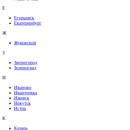
Е
Егорьевск
Екатеринбург
Ж
Жуковский
З
Звенигород
Зеленоград
И
Иваново
Ивантеевка
Ижевск
Иркутск
Истра
К
Казань