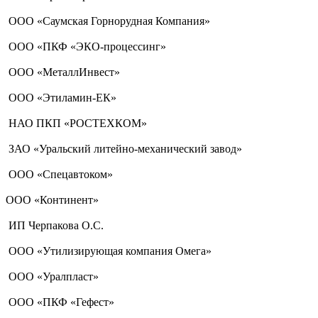
ООО «Саумская Горнорудная Компания»
ООО «ПКФ «ЭКО-процессинг»
ООО «МеталлИнвест»
ООО «Этиламин-ЕК»
НАО ПКП «РОСТЕХКОМ»
ЗАО «Уральский литейно-механический завод»
ООО «Спецавтоком»
ООО «Континент»
ИП Черпакова О.С.
ООО «Утилизирующая компания Омега»
ООО «Уралпласт»
ООО «ПКФ «Гефест»