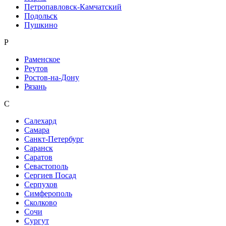
Петропавловск-Камчатский
Подольск
Пушкино
Р
Раменское
Реутов
Ростов-на-Дону
Рязань
С
Салехард
Самара
Санкт-Петербург
Саранск
Саратов
Севастополь
Сергиев Посад
Серпухов
Симферополь
Сколково
Сочи
Сургут