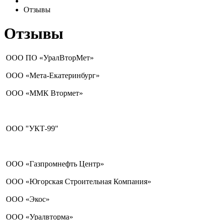
Отзывы
Отзывы
ООО ПО «УралВторМет»
ООО «Мета-Екатеринбург»
ООО «ММК Втормет»
ООО "УКТ-99"
ООО «Газпромнефть Центр»
ООО «Югорская Строительная Компания»
ООО «Экос»
ООО «Уралвторма»