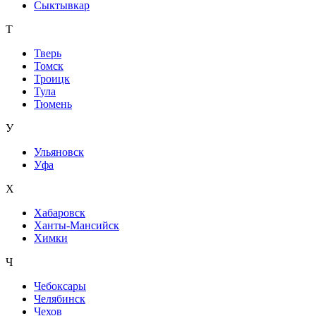
Сыктывкар
Т
Тверь
Томск
Троицк
Тула
Тюмень
У
Ульяновск
Уфа
Х
Хабаровск
Ханты-Мансийск
Химки
Ч
Чебоксары
Челябинск
Чехов