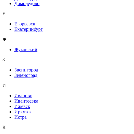
Домодедово
Е
Егорьевск
Екатеринбург
Ж
Жуковский
З
Звенигород
Зеленоград
И
Иваново
Ивантеевка
Ижевск
Иркутск
Истра
К