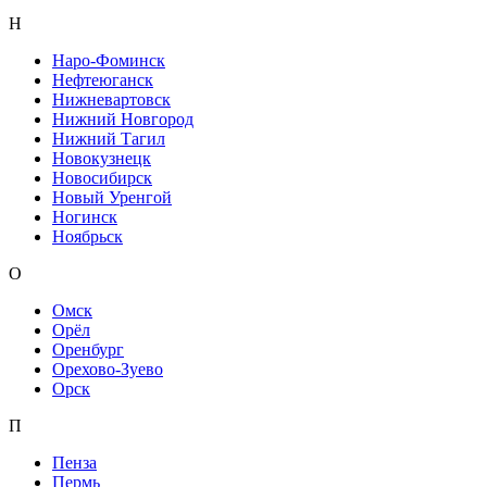
Н
Наро-Фоминск
Нефтеюганск
Нижневартовск
Нижний Новгород
Нижний Тагил
Новокузнецк
Новосибирск
Новый Уренгой
Ногинск
Ноябрьск
О
Омск
Орёл
Оренбург
Орехово-Зуево
Орск
П
Пенза
Пермь